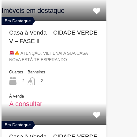
Imóveis em destaque
Em Destaque
Casa à Venda – CIDADE VERDE
V – FASE II
ATENÇÃO, VILHENA! A SUA CASA
NOVA ESTÁ TE ESPERANDO…
Quartos
Banheiros
2
2
À venda
A consultar
Em Destaque
Casa à Venda – CIDADE VERDE