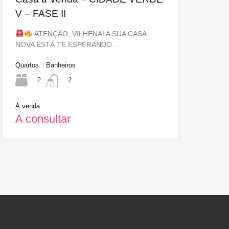
V – FASE II
ATENÇÃO, VILHENA! A SUA CASA
NOVA ESTÁ TE ESPERANDO…
Quartos
Banheiros
2
2
À venda
A consultar