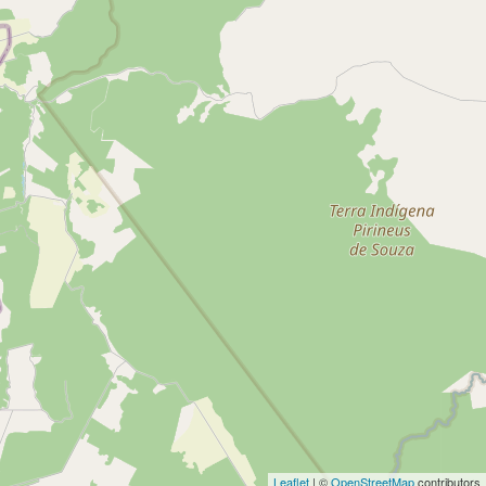
Leaflet
| ©
OpenStreetMap
contributors