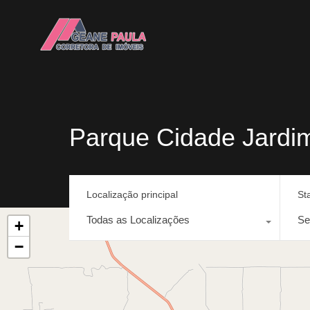
Parque Cidade Jardim
Localização principal
St
Todas as Localizações
Se
+
−