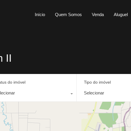
Início
Quem Somos
Venda
Al
Início
Quem Somos
Venda
Aluguel
 II
atus do imóvel
Tipo do imóvel
lecionar
Selecionar