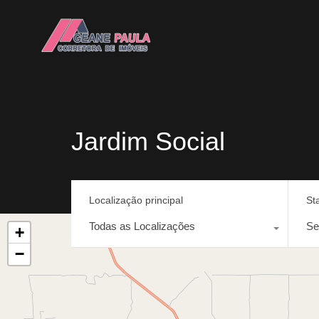
Jardim Social
Localização principal
St
Todas as Localizações
Se
+
−