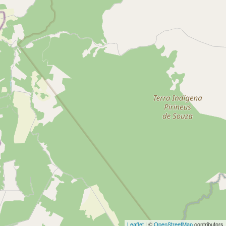
Leaflet
| ©
OpenStreetMap
contributors