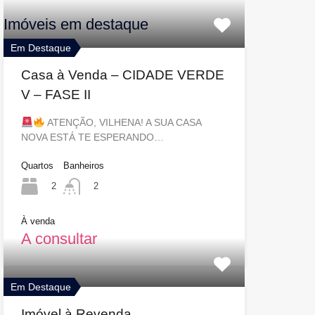
Imóveis em destaque
Em Destaque
Casa à Venda – CIDADE VERDE
V – FASE II
ATENÇÃO, VILHENA! A SUA CASA
NOVA ESTÁ TE ESPERANDO…
Quartos
Banheiros
2
2
À venda
A consultar
Em Destaque
Imóvel à Revenda