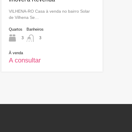
VILHENA-RO Casa à venda no bairro Solar
de Vilhena Se…
Quartos
Banheiros
3
3
À venda
A consultar