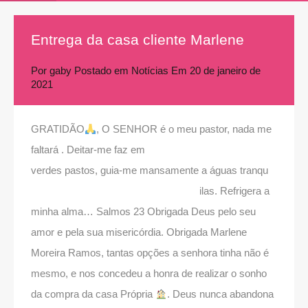
Entrega da casa cliente Marlene
Por
gaby
Postado em
Notícias
Em
20 de janeiro de
2021
GRATIDÃO
, O SENHOR é o meu pastor, nada me
faltará . Deitar-me fa
z em
verdes pastos, guia-me mansamente a águas tranqu
ilas. Refrigera a
minha alma… Salmos 23 Obrigada Deus pelo seu
amor e pela sua misericórdia. Obrigada Marlene
Moreira Ramos, tantas opções a senhora tinha não é
mesmo, e nos concedeu a honra de realizar o sonho
da compra da casa Própria
. Deus nunca abandona