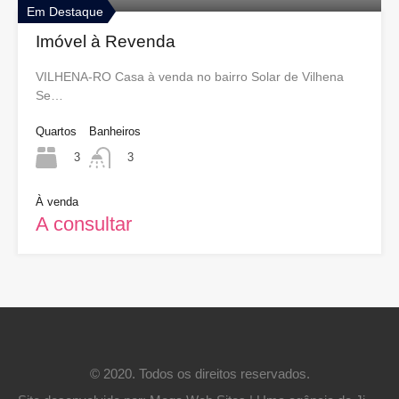
Em Destaque
Imóvel à Revenda
VILHENA-RO Casa à venda no bairro Solar de Vilhena
Se…
Quartos
Banheiros
3
3
À venda
A consultar
© 2020. Todos os direitos reservados.