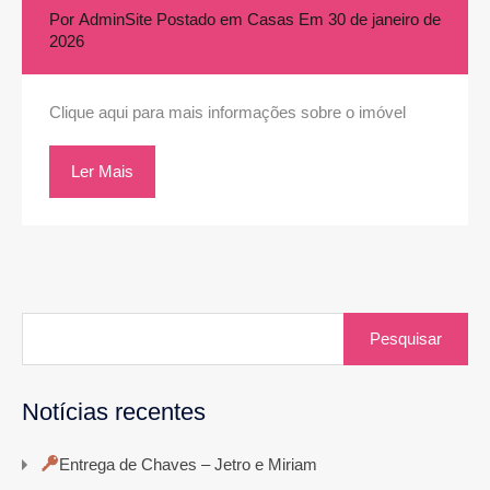
Por
AdminSite
Postado em
Casas
Em
30 de janeiro de
2026
Clique aqui para mais informações sobre o imóvel
Ler Mais
Pesquisar
por:
Notícias recentes
Entrega de Chaves – Jetro e Miriam