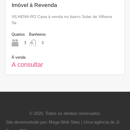
Imóvel à Revenda
VILHENA-RO Casa à venda no bairro Solar de Vilhena
Se…
Quartos
Banheiros
3
3
À venda
A consultar
© 2020. Todos os direitos reservados.
Site desenvolvido por:
Mega Web Sites | Uma agência de Ji-