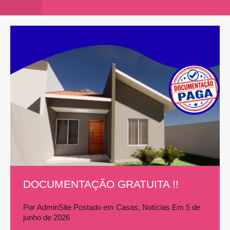
DOCUMENTAÇÃO GRATUITA !!
Por
AdminSite
Postado em
Casas
,
Notícias
Em
5 de
junho de 2026